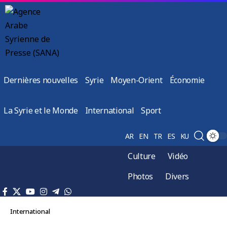
Dernières nouvelles
Syrie
Moyen-Orient
Économie
La Syrie et le Monde
International
Sport
AR
EN
TR
ES
KU
Culture
Vidéo
Photos
Divers
International