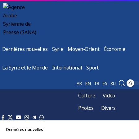
Dernières nouvelles
Syrie
Moyen-Orient
Économie
La Syrie et le Monde
International
Sport
AR
EN
TR
ES
KU
Culture
Vidéo
Photos
Divers
Dernières nouvelles