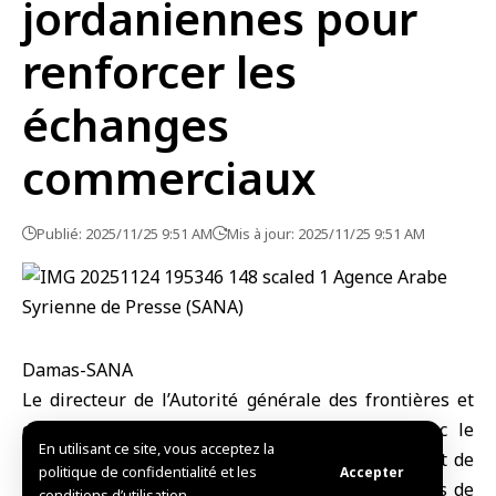
jordaniennes pour
renforcer les
échanges
commerciaux
Publié: 2025/11/25 9:51 AM
Mis à jour: 2025/11/25 9:51 AM
Damas-SANA
Le directeur de
l’Autorité générale des frontières et
des douanes
, Qutaiba Badawi, a examiné avec le
En utilisant ce site, vous acceptez la
ministre jordanien de l’Industrie, du Commerce et de
politique de confidentialité et les
Accepter
l’Approvisionnement, Ya’rub al-Qudah, les moyens de
conditions d’utilisation.