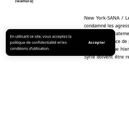
Iwamura)
New York-SANA / Le
condamné les agressi
retirer immédiateme
En utilisant ce site, vous acceptez la
Cité par l’agence de
politique de confidentialité et les
Accepter
conditions d’utilisation.
de l’ONU tenue hier s
Syrie doivent être r
syrien ».
Cong a ajouté : « La 
de la communauté int
plus tôt possible.
W.H./ L.A.
Partager cet article