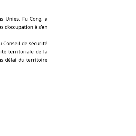
s Unies, Fu Cong, a
s d’occupation à s’en
u Conseil de sécurité
ité territoriale de la
s délai du territoire
s avancera avec l’aide
ix et la stabilité le