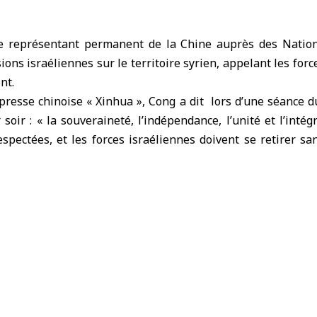
 représentant permanent de la Chine auprès des Nation
ons israéliennes sur le territoire syrien, appelant les force
nt.
 presse chinoise « Xinhua », Cong a dit lors d’une séance d
oir : « la souveraineté, l’indépendance, l’unité et l’intégr
espectées, et les forces israéliennes doivent se retirer san
Chine suit la situation en Syrie et nous espérons que le pay
ernationale dans une transition politique et récupérera la pa