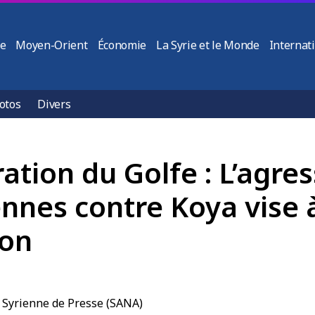
ie
Moyen-Orient
Économie
La Syrie et le Monde
Internat
otos
Divers
ation du Golfe : L’agre
ennes contre Koya vise à
ion