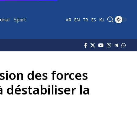
ional
Sport
AR
EN
TR
ES
KU
ssion des forces
 déstabiliser la