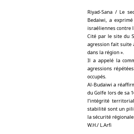
Riyad-Sana / Le se
Bedaiwi, a exprimé 
israéliennes contre l
Cité par le site du 
agression fait suite 
dans la région ».
Il a appelé la com
agressions répétées s
occupés.
Al-Budaiwi a réaffir
du Golfe lors de sa 
l’intégrité territo
stabilité sont un pil
la sécurité régionale
W.H./ L.Arfi