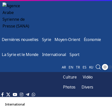
Dernières nouvelles
Syrie
Moyen-Orient
Économie
La Syrie et le Monde
International
Sport
AR
EN
TR
ES
KU
Culture
Vidéo
Photos
Divers
International