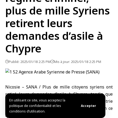
plus de mille Syriens
retirent leurs
demandes d’asile à
Chypre
Publié: 2025/01/18 2:25 PM
Mis à jour: 2025/01/18 2:25 PM
Nicosie – SANA / Plus de mille citoyens syriens ont
retiré leurs demandes d’asile à Chypre, tandis que
En utilisant ce site, vous acceptez la
plus de 500 autres sont déjà rentrés à leur patrie
politique de confidentialité et les
Accepter
après le renversement du régime criminel, selon ce
conditions d’utilisation.
qu’a révélé l’Agence Associated Press.