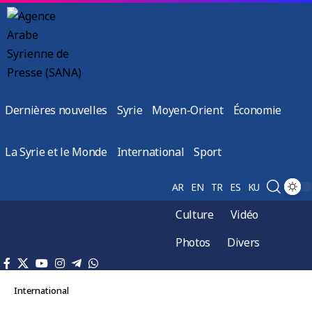
Dernières nouvelles
Syrie
Moyen-Orient
Économie
La Syrie et le Monde
International
Sport
AR
EN
TR
ES
KU
Culture
Vidéo
Photos
Divers
International