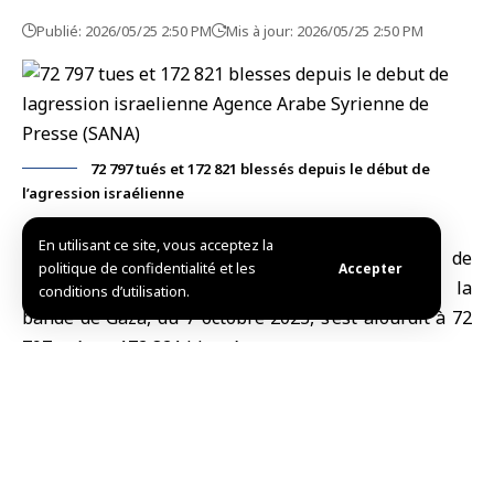
Publié: 2026/05/25 2:50 PM
Mis à jour: 2026/05/25 2:50 PM
72 797 tués et 172 821 blessés depuis le début de
l’agression israélienne
En utilisant ce site, vous acceptez la
Al-Qods ccupée, (SANA)
Le bilan de victimes de
politique de confidentialité et les
Accepter
l’agression israélienne se poursuivant contre la
conditions d’utilisation.
bande de
Gaza
, du 7 octobre 2023, s’est alourdit à 72
797 tués et 172 821 blessés.
Des sources médicales dans la bande de Gaza ont
indiqué que les hôpitaux de la bande avaient reçu six
tués au cours des dernières 24 heures, dont un
succombé à ses blessures, et huit blessés, selon