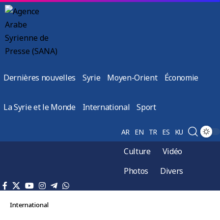
Dernières nouvelles
Syrie
Moyen-Orient
Économie
La Syrie et le Monde
International
Sport
AR
EN
TR
ES
KU
Culture
Vidéo
Photos
Divers
International