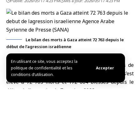
Publié: 2026/05/17 4:23 PM
Mis à jour: 2026/05/17 4:23 PM
Le bilan des morts à Gaza atteint 72 763 depuis le
début de l’agression israélienne
En utilisant ce site, vous acceptez la
Al-Qods occupée, (SANA)
Le bilan des victimes de
politique de confidentialité et les
Accepter
l’
agression israélienne
contre la bande de
Gaza
s’est
conditions d’utilisation.
élevé à 72 763 morts et 172 664 blessés depuis le
début de l’agression le 7 octobre 2023.
L’agence de presse palestinienne Wafa a rapporté,
citant des sources médicales dans la bande de Gaza,
que les hôpitaux du secteur avaient reçu au cours des
dernières vingt-quatre heures 6 morts et 19 blessés,
tandis qu’un certain nombre de victimes restent sous