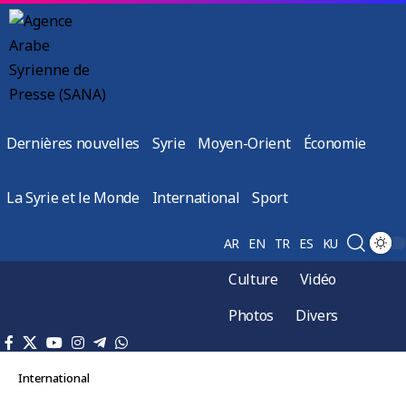
Dernières nouvelles
Syrie
Moyen-Orient
Économie
La Syrie et le Monde
International
Sport
AR
EN
TR
ES
KU
Culture
Vidéo
Photos
Divers
International