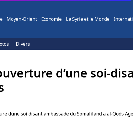
ie
Moyen-Orient
Économie
La Syrie et le Monde
Internat
otos
Divers
’ouverture d’une soi-di
ds