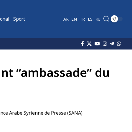
ional
Sport
AR
EN
TR
ES
KU
sant “ambassade” du