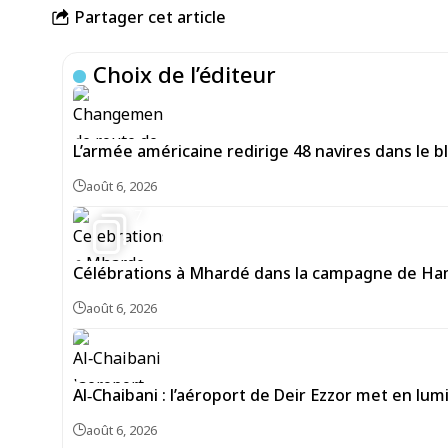
Partager cet article
Choix de l’éditeur
L’armée américaine redirige 48 navires dans le bl
août 6, 2026
7
Célébrations à Mhardé dans la campagne de Hama
août 6, 2026
Al‑Chaibani : l’aéroport de Deir Ezzor met en lum
août 6, 2026