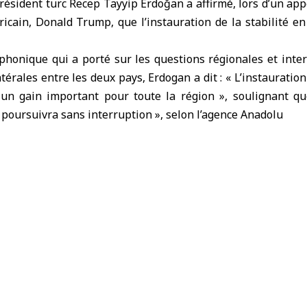
résident turc
Recep Tayyip Erdoğan
a affirmé, lors d’un ap
icain,
Donald Trump
, que l’instauration de la stabilité en
phonique qui a porté sur les questions régionales et inte
latérales entre les deux pays, Erdogan a dit : « L’instaurati
 un gain important pour toute la région », soulignant qu
e poursuivra sans interruption », selon l’agence Anadolu
souligné la nécessité d’empêcher la détérioration de la sit
Recep Tayyip Erdoğan
syrie