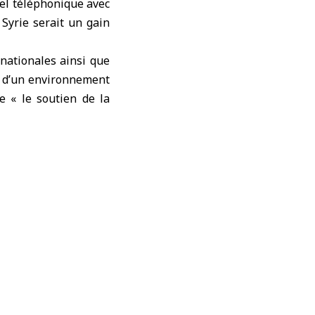
pel téléphonique avec
Syrie
serait un gain
rnationales ainsi que
on d’un environnement
e « le soutien de la
uation au Liban.