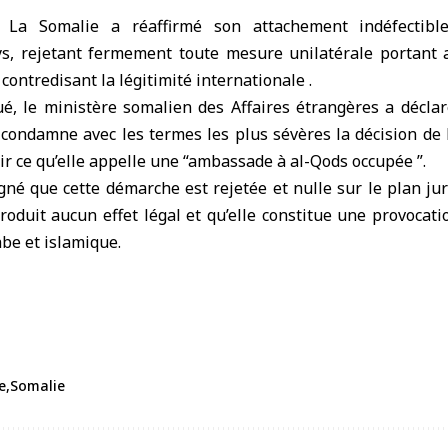
)
La
Somalie
a réaffirmé son attachement indéfectible
s, rejetant fermement toute mesure unilatérale portant a
contredisant la légitimité internationale .
 le ministère somalien des Affaires étrangères a décla
 condamne avec les termes les plus sévères la décision de 
ir ce qu’elle appelle une “ambassade à
al-Qods occupée
”.
gné que cette démarche est rejetée et nulle sur le plan ju
produit aucun effet légal et qu’elle constitue une provocat
be et islamique.
e
Somalie