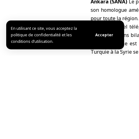
Ankara (SANA)
Le p
son homologue amér
pour toute la région.
Lors d’un appel télé
En utilisant ce site, vous acceptez la
sur les relations bi
politique de confidentialité et les
Accepter
conditions d’utilisation.
stable en Syrie est
Turquie à la Syrie s
Erdogan a également 
W.H./L.A
TAG:
Donald Trump
Partager cet article
Choix de l’éditeur