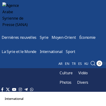
Dernières nouvelles
Syrie
Moyen-Orient
Économie
La Syrie et le Monde
International
Sport
AR
EN
TR
ES
KU
Culture
Vidéo
Photos
Divers
International