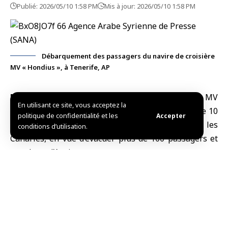
Publié: 2026/05/10 1:58 PM
Mis à jour: 2026/05/10 1:58 PM
Débarquement des passagers du navire de croisière
MV « Hondius », à Tenerife, AP
Madrid, (SANA)
Le navire de croisière «
MV
En utilisant ce site, vous acceptez la
Hondius
« , foyer d’hantavirus, est arrivé, dimanche 10
politique de confidentialité et les
Accepter
mai, sur l’
île espagnole
de Tenerife, dans les
conditions d’utilisation.
Canaries, en vue d’évacuer plus de 100 passagers et
membres d’équipage.
« Le navire est entré vers sept 07h00 dans le port de
Granadilla de Abona, dans le sud de l’île espagnole de
Tenerife, heure locale. Une partie de l’équipage
restera à bord afin que le navire puisse poursuivre