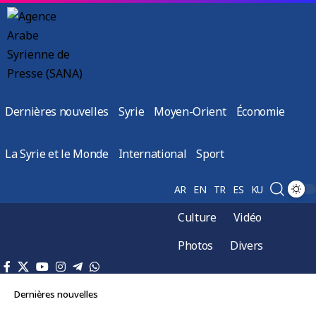
Dernières nouvelles
Syrie
Moyen-Orient
Économie
La Syrie et le Monde
International
Sport
AR
EN
TR
ES
KU
Culture
Vidéo
Photos
Divers
Dernières nouvelles