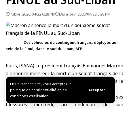
Publié: 2026/04/22 6:28 PM
Mis à jour: 2026/04/22 6:28 PM
Des véhicules du contingent français, déployés au
sein de la Finul, dans le sud du Liban, AFP
Paris, (SANA) Le président français
Emmanuel Macron
a annoncé mercredi la mort d’un soldat français de la
FINUL, grièvement blessé lors d’une attaque dans le
En utilisant ce site, vous acceptez la
sud du Liban.
politique de confidentialité et les
Accepter
conditions d’utilisation.
Le caporal-chef Anicet Girardin a succombé à ses
blessures mercredi, au lendemain de son
rapatriement du
Liban
, où il avait été gravement
blessé dans une attaque contre des soldats de la
FINUL
, a déclaré Macron.