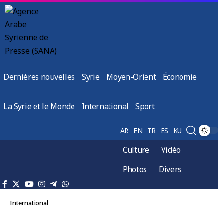
Dernières nouvelles
Syrie
Moyen-Orient
Économie
La Syrie et le Monde
International
Sport
AR
EN
TR
ES
KU
Culture
Vidéo
Photos
Divers
International