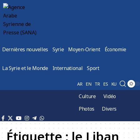
Dernières nouvelles
Syrie
Moyen-Orient
Économie
La Syrie et le Monde
International
Sport
AR
EN
TR
ES
KU
Culture
Vidéo
Photos
Divers
Étiquette :
le Liban