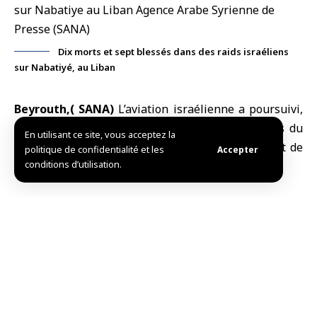
Dix morts et sept blessés dans des raids israéliens
sur Nabatiyé, au Liban
Beyrouth,( SANA)
L’aviation israélienne a poursuivi,
ce samedi, ses frappes contre plusieurs localités du
En utilisant ce site, vous acceptez la
district de Nabatiyé, au
Liban
, entraînant la mort de
politique de confidentialité et les
Accepter
conditions d’utilisation.
dix personnes, en plus de sept blessés.
Le ministère libanais de la Santé a indiqué que quatre
personnes, dont un secouriste, avaient été tuées et
quatre autres blessées dans une frappe visant la
localité de Kafr Sair, au sud du pays. Une autre frappe
sur la localité de Zefta a fait trois morts, dont un
membre de la Défense civile, ainsi que deux blessés.