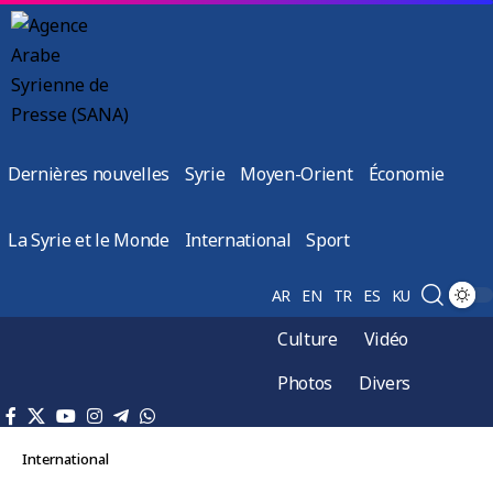
Dernières nouvelles
Syrie
Moyen-Orient
Économie
La Syrie et le Monde
International
Sport
AR
EN
TR
ES
KU
Culture
Vidéo
Photos
Divers
International