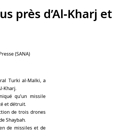
s près d’Al‑Kharj et
ral Turki al‑Malki, a
l‑Kharj.
niqué qu’un missile
é et détruit.
ction de trois drones
 de Shaybah.
n de missiles et de