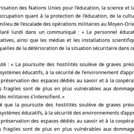
nisation des Nations Unies pour l’éducation, la science et l
ccupation quant à la protection de l’éducation, de la cult
ilieu de l’escalade des opérations militaires au
Moyen-Ori
claré lundi dans un communiqué : « Le personnel éducati
atives, ainsi que les
médias
et les installations scientifi
elles de la détérioration de la situation sécuritaire dans c
outé : « La poursuite des hostilités soulève de graves pré
ystèmes éducatifs, à la sécurité de l’environnement d’appre
a préservation des espaces dédiés au savoir et à la coopérat
es fragiles sont de plus en plus vulnérables aux dommag
tés militaires s’intensifient. »
 que la poursuite des hostilités soulève de graves pré
ystèmes éducatifs, à la sécurité des environnements d’appre
a préservation des espaces dédiés au savoir et à la coopérat
es fragiles sont de plus en plus vulnérables aux dommag