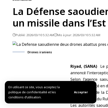
La Défense saoudienn
un missile dans l’Est
Publié: 2026/03/10 5:32 AM
Mis à jour: 2026/03/10 5:32 AM
Drones iraniens
Riyad, (SANA)
Le p
annoncé l’intercepti
Selon l’agence sao
balistique lancé en d
En utilisant ce site, vous acceptez la
Le ministère de la D
politique de confidentialité et les
Accepter
conditions d’utilisation.
dans le désert du Rub
Les autorités saoud