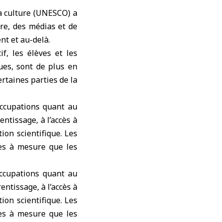
a culture
(UNESCO
) a
ure, des médias et de
ent
et au-delà.
f, les élèves et les
ques, sont de plus en
ertaines parties de la
occupations quant au
ntissage, à l’accès à
ion scientifique. Les
es à mesure que les
occupations quant au
ntissage, à l’accès à
ion scientifique. Les
es à mesure que les