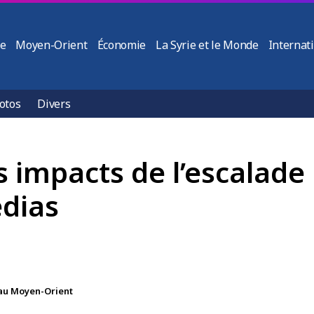
ie
Moyen-Orient
Économie
La Syrie et le Monde
Internat
otos
Divers
 impacts de l’escalade 
édias
 au Moyen-Orient