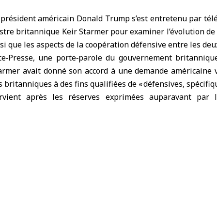
 président américain
Donald Trump s’est entretenu par tél
stre britannique
Keir Starmer pour examiner l’évolution de l
i que les aspects de la
coopération défensive
entre les deu
nce‑Presse, une porte‑parole du gouvernement britanniqu
mer avait donné son accord à une demande américaine vis
 britanniques à des fins qualifiées de « défensives, spécifiqu
ervient après les réserves exprimées auparavant par 
lication directe de Londres dans les opérations milita
ation avec Israël contre des cibles iraniennes.
commencé à utiliser ces bases dès samedi, notamment celle
e l’Angleterre. Le texte rappelle également que Trump av
égard du Royaume‑Uni et s’était moqué de Starmer, estima