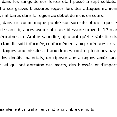
dans les rangs de ses forces était passé à sept soldats,
t à ses graves blessures reçues lors des attaques iranien
s militaires dans la région au début du mois en cours.
dans un communiqué publié sur son site officiel, que le 
 de samedi, après avoir subi une blessure grave le 1ᵉʳ mar
éricaines en Arabie saoudite, ajoutant qu’elle s’abstiend
a famille soit informée, conformément aux procédures en vi
ttaques aux missiles et aux drones contre plusieurs pays
 des dégâts matériels, en riposte aux attaques américano
di et qui ont entraîné des morts, des blessés et d’impo
andement central américain
Iran
nombre de morts