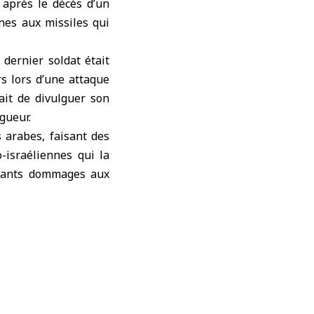
 après le décès d’un
nes aux missiles qui
dernier soldat était
s lors d’une attaque
rait de divulguer son
gueur.
 arabes, faisant des
-israéliennes qui la
rtants dommages aux