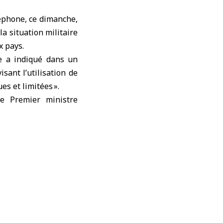
éphone, ce dimanche,
a situation militaire
x pays.
e a indiqué dans un
ant l’utilisation de
es et limitées ».
le Premier ministre
ires menées par les
 de Fairford, située
ait déjà exprimé son
nt qu’il « n’est pas