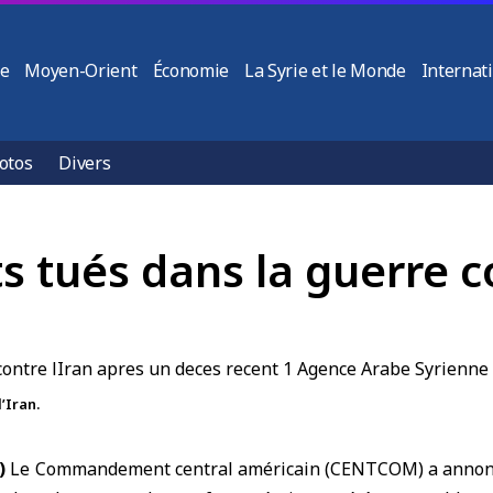
ie
Moyen-Orient
Économie
La Syrie et le Monde
Internat
otos
Divers
s tués dans la guerre co
’Iran.
)
Le Commandement central américain (
CENTCOM
) a anno