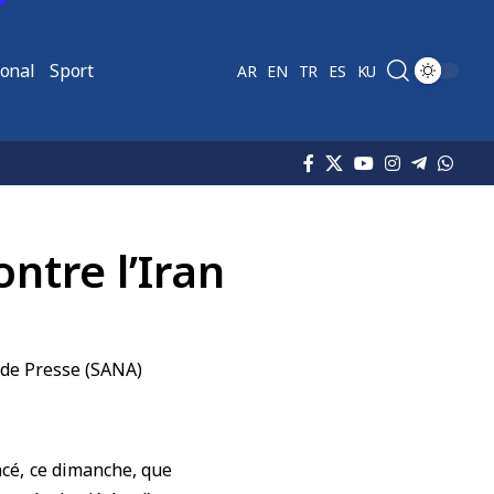
ional
Sport
AR
EN
TR
ES
KU
ntre l’Iran
ncé, ce dimanche, que