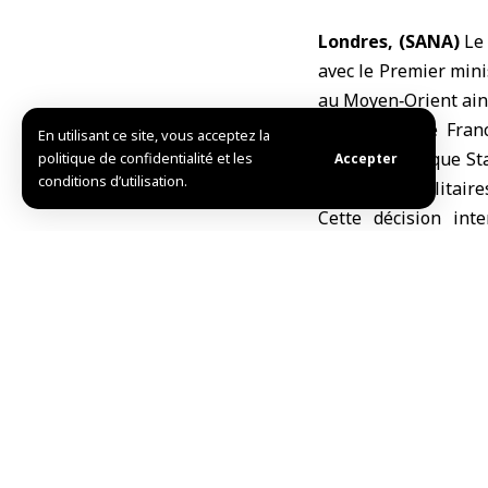
Londres, (SANA)
Le
avec
le Premier mini
au Moyen‑Orient ains
Selon l’Agence Fra
En utilisant ce site, vous acceptez la
communiqué que Star
politique de confidentialité et les
Accepter
conditions d’utilisation.
deux bases militaires
Cette décision int
concernant une imp
États‑Unis en coordin
Les États‑Unis ont 
dans le sud‑ouest d
mécontentement à l’
Winston Churchill ».
AM.