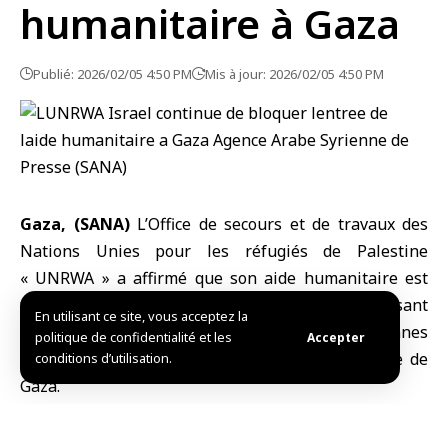
humanitaire à Gaza
Publié: 2026/02/05 4:50 PM
Mis à jour: 2026/02/05 4:50 PM
Gaza, (SANA)
L’Office de secours et de travaux des
Nations Unies pour les réfugiés de Palestine
«
UNRWA
» a affirmé que son aide humanitaire est
toujours bloquée en Égypte et en Jordanie, faisant
En utilisant ce site, vous acceptez la
noter que les autorités d’occupation israéliennes
politique de confidentialité et les
Accepter
continuent de bloquer son entrée dans
la bande de
conditions d’utilisation.
Gaza
.
Dans un communiqué publié aujourd’hui, l’UNRWA a
souligné la nécessité de permettre à l’aide vitale