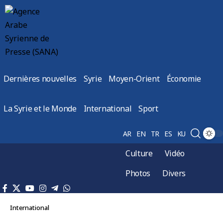
Dernières nouvelles
Syrie
Moyen-Orient
Économie
La Syrie et le Monde
International
Sport
AR
EN
TR
ES
KU
Culture
Vidéo
Photos
Divers
International