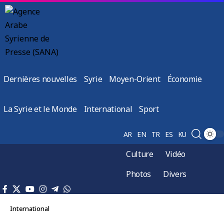
Dernières nouvelles
Syrie
Moyen-Orient
Économie
La Syrie et le Monde
International
Sport
AR
EN
TR
ES
KU
Culture
Vidéo
Photos
Divers
International