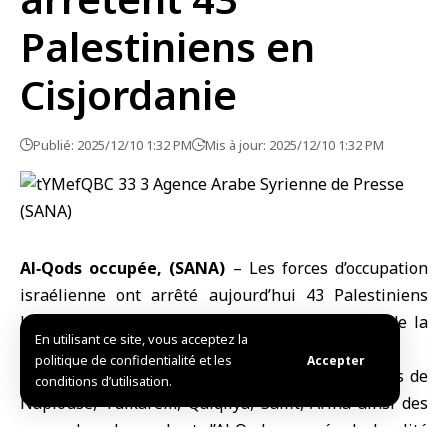
Palestiniens en
Cisjordanie
Publié: 2025/12/10 1:32 PM
Mis à jour: 2025/12/10 1:32 PM
Al‑Qods occupée, (SANA)
– Les forces d’occupation
israélienne ont arrêté aujourd’hui 43 Palestiniens
lors de leurs incursions dans plusieurs zones de la
En utilisant ce site, vous acceptez la
Cisjordanie
.
politique de confidentialité et les
Accepter
Les forces d’occupation ont pris d’assaut les villes de
conditions d’utilisation.
Naplouse, Tulkarem, Qalqilya, Salfit, Ariha ainsi des
zones dans le nord‑est d’Al‑Qods occupée, la localité