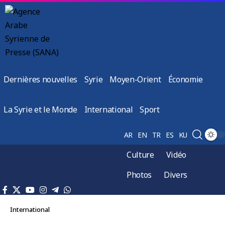
Dernières nouvelles
Syrie
Moyen-Orient
Économie
La Syrie et le Monde
International
Sport
AR
EN
TR
ES
KU
Culture
Vidéo
Photos
Divers
International