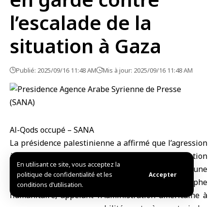
l’escalade de la
situation à Gaza
Publié: 2025/09/16 11:48 AM
Mis à jour: 2025/09/16 11:48 AM
Al-Qods occupé – SANA
La
présidence palestinienne
a affirmé que l’agression
à grande échelle lancée aujourd’hui par l’occupation
En utilisant ce site, vous acceptez la
israélienne contre la ville de
Gaza
constitue une
politique de confidentialité et les
Accepter
escalade dangereuse qui aggrave la catastrophe
conditions d’utilisation.
humanitaire, appelant l’Administration américaine à
assumer ses responsabilités et à contraindre