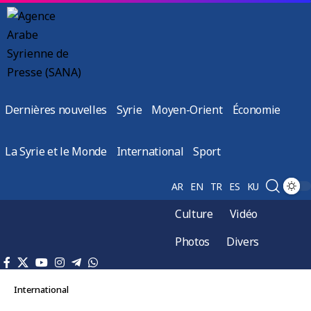
Dernières nouvelles
Syrie
Moyen-Orient
Économie
La Syrie et le Monde
International
Sport
AR
EN
TR
ES
KU
Culture
Vidéo
Photos
Divers
International