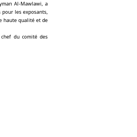
man Al-Mawlawi, a
s pour les exposants,
e haute qualité et de
 chef du comité des
s, a été un succès et
 et les visiteurs de
Jordanie et d’autres,
xposés.