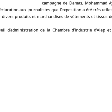
campagne de Damas, Mohammad Ay
claration aux journalistes que l’exposition a été très utile
e divers produits et marchandises de vêtements et tissus d
il d’administration de la Chambre d’industrie d’Alep et
d Zizan, a souligné que l’exposition, qui a duré trois jour
 car elle a créé un lien entre les producteurs industriels
ris les hommes d’affaires de Syrie, du Liban, d’Irak, de 
nombre de contrats a été conclu pour acheter les produits e