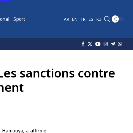
ional
Sport
AR
EN
TR
ES
KU
 Les sanctions contre
ement
n Hamouya, a affirmé