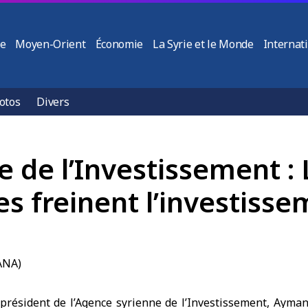
ie
Moyen-Orient
Économie
La Syrie et le Monde
Internat
otos
Divers
e de l’Investissement :
s freinent l’investiss
résident de l’Agence syrienne de l’Investissement, Ayma