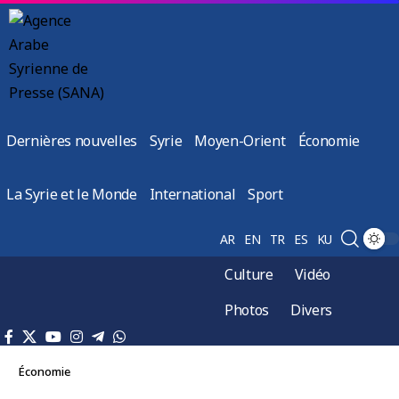
Dernières nouvelles
Syrie
Moyen-Orient
Économie
La Syrie et le Monde
International
Sport
AR
EN
TR
ES
KU
Culture
Vidéo
Photos
Divers
Économie