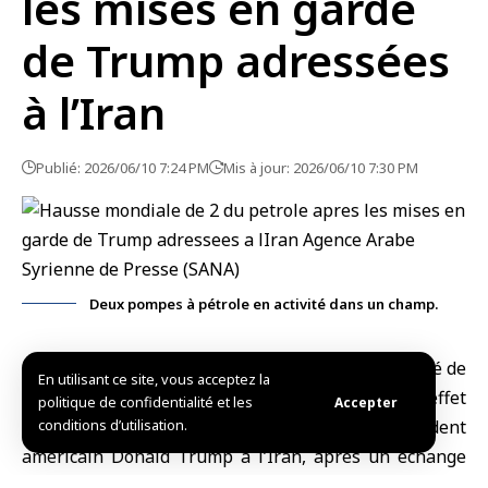
les mises en garde
de Trump adressées
à l’Iran
Publié: 2026/06/10 7:24 PM
Mis à jour: 2026/06/10 7:30 PM
Deux pompes à pétrole en activité dans un champ.
Londres, (SANA)
Les
prix du pétrole
ont augmenté de
En utilisant ce site, vous acceptez la
2 % sur les marchés mondiaux ce mercredi, sous l’effet
politique de confidentialité et les
Accepter
des avertissements adressés par le président
conditions d’utilisation.
américain Donald
Trump
à
l’Iran
, après un échange
de frappes entre Washington et
Téhéran
.