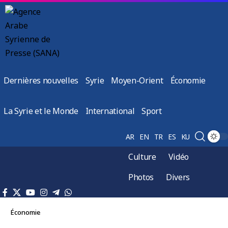
Dernières nouvelles
Syrie
Moyen-Orient
Économie
La Syrie et le Monde
International
Sport
AR
EN
TR
ES
KU
Culture
Vidéo
Photos
Divers
Économie