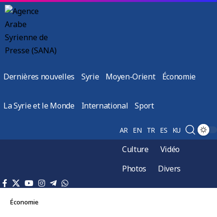
Dernières nouvelles
Syrie
Moyen-Orient
Économie
La Syrie et le Monde
International
Sport
AR
EN
TR
ES
KU
Culture
Vidéo
Photos
Divers
Économie