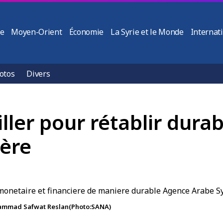
ie
Moyen-Orient
Économie
La Syrie et le Monde
Internat
otos
Divers
ller pour rétablir durab
ière
ohammad Safwat Reslan(Photo:SANA)