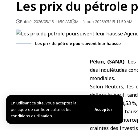
Les prix du pétrole 
Publié: 2026/05/15 11:50 AM
Mis à jour: 2026/05/15 11:50 AM
Les prix du pétrole poursuivent leur hausse
Pékin, (SANA)
Les
des inquiétudes conc
mondiales.
Selon Reuters, les 
dollars le baril, ta
augmenté de 0,53 %, s
En utilisant ce site, vous acceptez la
politique de confidentialité et les
Accepter
Cette nouvelle hauss
conditions d’utilisation.
opérations d’interce
craintes des investi
le détroit d’Ormuz
.