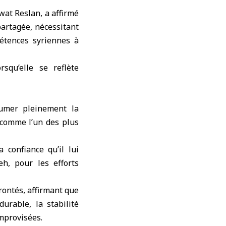
at Reslan, a affirmé
partagée, nécessitant
pétences syriennes à
squ’elle se reflète
sumer pleinement la
 comme l’un des plus
confiance qu’il lui
eh, pour les efforts
rontés, affirmant que
urable, la stabilité
mprovisées.