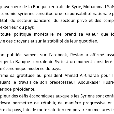
gouverneur de la
Banque centrale
de
Syrie
, Mohammad Safw
l’économie syrienne constitue une responsabilité nationale 
’État, du secteur bancaire, du secteur privé et des com
’extérieur du pays.
toute politique monétaire ne prend sa valeur que lor
ie des citoyens et sur la stabilité de leur quotidien.
on publiée samedi sur Facebook, Reslan a affirmé as
iriger la Banque centrale de Syrie à un moment considéré
ire économique moderne du pays.
rimé sa gratitude au président Ahmad Al‑Charaa pour la 
luant le travail de son prédécesseur, Abdulkader Husri
ériode précédente.
pleur des défis économiques auxquels les Syriens sont conf
devra permettre de rétablir, de manière progressive et d
ère du pays, loin de toute solution temporaire ou mesures i