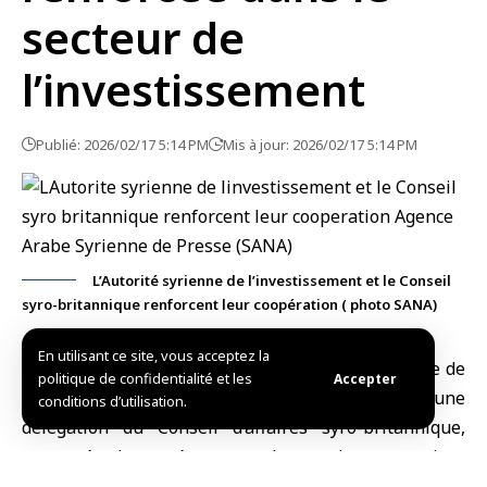
secteur de
l’investissement
Publié: 2026/02/17 5:14 PM
Mis à jour: 2026/02/17 5:14 PM
L’Autorité syrienne de l’investissement et le Conseil
syro-britannique renforcent leur coopération ( photo SANA)
En utilisant ce site, vous acceptez la
Damas (SANA)
Le président de
l’Autorité syrienne de
politique de confidentialité et les
Accepter
l’investissemen
t, Talal Hilali, a discuté avec une
conditions d’utilisation.
délégation du Conseil d’affaires syro-britannique,
composée de représentants de grandes entreprises
internationales et d’investisseurs de divers secteurs,