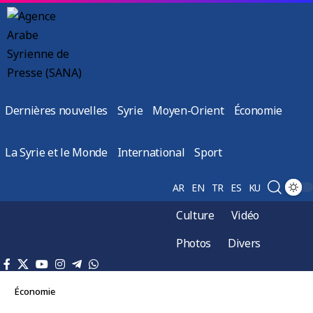
Dernières nouvelles
Syrie
Moyen-Orient
Économie
La Syrie et le Monde
International
Sport
AR
EN
TR
ES
KU
Culture
Vidéo
Photos
Divers
Économie