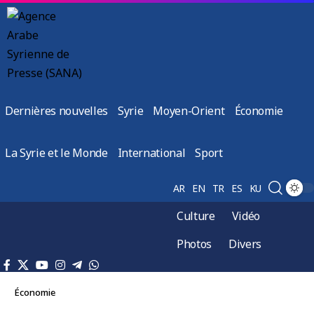
Dernières nouvelles
Syrie
Moyen-Orient
Économie
La Syrie et le Monde
International
Sport
AR
EN
TR
ES
KU
Culture
Vidéo
Photos
Divers
Économie