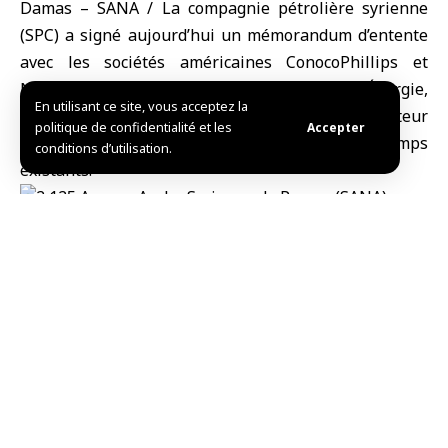
Damas – SANA / La compagnie pétrolière syrienne
(SPC) a signé aujourd’hui un mémorandum d’entente
avec les sociétés américaines ConocoPhillips et
Novatera, en présence du ministre de l’Énergie,
En utilisant ce site, vous acceptez la
Mohammad al-Bachir, afin de développer le secteur
politique de confidentialité et les
Accepter
gazier et d’augmenter la production des champs
conditions d’utilisation.
existants.
Dans une déclaration à SANA, le directeur
général de la compagnie pétrolière syrienne,
Youssef Qabalawy, que le mémorandum
d’entente vise principalement à réintroduire
la société ConocoPhillips pour actionner en
Syrie.
Qabalawy a prévu qu’en vertu du nouveau
mémorandum, la production de gaz augmentera de 4