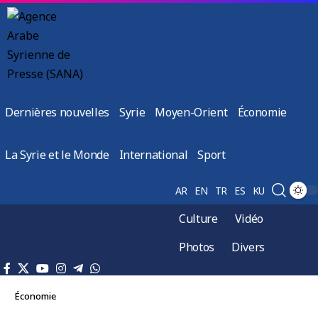
Dernières nouvelles
Syrie
Moyen-Orient
Économie
La Syrie et le Monde
International
Sport
AR
EN
TR
ES
KU
Culture
Vidéo
Photos
Divers
Économie