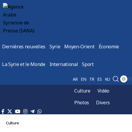
Dernières nouvelles
Syrie
Moyen-Orient
Économie
La Syrie et le Monde
International
Sport
AR
EN
TR
ES
KU
Culture
Vidéo
Photos
Divers
Culture