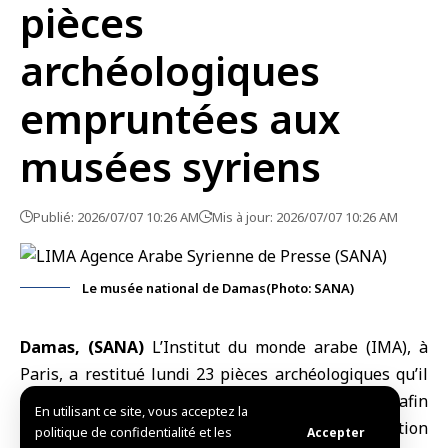
pièces
archéologiques
empruntées aux
musées syriens
Publié: 2026/07/07 10:26 AM
Mis à jour: 2026/07/07 10:26 AM
Le musée national de Damas(Photo: SANA)
Damas, (SANA)
L’Institut du monde arabe (IMA), à
Paris
, a restitué lundi 23 pièces archéologiques qu’il
avait empruntées aux
musées
syriens en 2011 afin
En utilisant ce site, vous acceptez la
qu’elles soient présentées dans son exposition
politique de confidentialité et les
Accepter