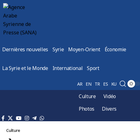
Dernières nouvelles
Syrie
Moyen-Orient
Économie
La Syrie et le Monde
International
Sport
AR
EN
TR
ES
KU
Culture
Vidéo
Photos
Divers
Culture