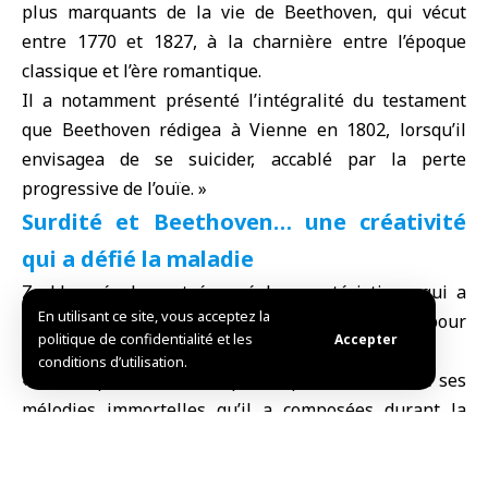
plus marquants de la vie de Beethoven, qui vécut
entre 1770 et 1827, à la charnière entre l’époque
classique et l’ère romantique.
Il a notamment présenté l’intégralité du testament
que Beethoven rédigea à Vienne en 1802, lorsqu’il
envisagea de se suicider, accablé par la perte
progressive de l’ouïe. »
Surdité et Beethoven… une créativité
qui a défié la maladie
Zerkly a également évoqué la caractéristique qui a
En utilisant ce site, vous acceptez la
une source d’inspiration et de souffrance pour
politique de confidentialité et les
Accepter
Beethoven : sa surdité.
conditions d’utilisation.
« Le compositeur n’était plus capable d’entendre ses
mélodies immortelles qu’il a composées durant la
seconde moitié de sa vie. Il les entendait
intérieurement, les faisant résonner dans son esprit,