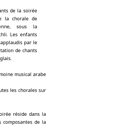
ants de la soirée
e la chorale de
ienne, sous la
hli. Les enfants
applaudis par le
étation de chants
glais.
imoine musical arabe
utes les chorales sur
oirée réside dans la
s composantes de la