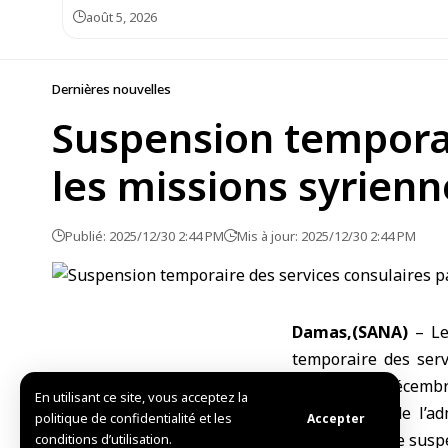
août 5, 2026
Dernières nouvelles
Suspension temporai
les missions syrienn
Publié: 2025/12/30 2:44 PM
Mis à jour: 2025/12/30 2:44 PM
Damas,(SANA)
– Le
temporaire des serv
mercredi 31 décembr
En utilisant ce site, vous acceptez la
Le directeur de l’a
politique de confidentialité et les
Accepter
respecter cette susp
conditions d’utilisation.