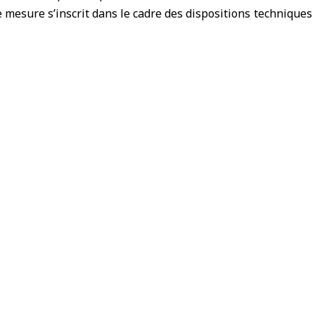
e mesure s’inscrit dans le cadre des dispositions techniques 
t au début du nouvel an, afin d’assurer le contrôle compt
l’administration consulaire
Le ministère des Affaires étrangères e
-Amr
ocus visant les ports iraniens