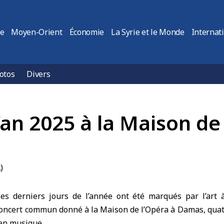
ie
Moyen-Orient
Économie
La Syrie et le Monde
Internat
otos
Divers
’an 2025 à la Maison d
es derniers jours de l’année ont été marqués par l’art 
oncert
commun donné à la
Maison de l’Opéra
à Damas, quat
 en musique.