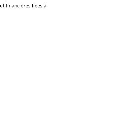
et financières liées à
able dans toutes les
t des Expatriés