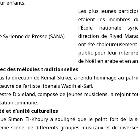
ur enfants.
Les plus jeunes particip
étaient les membres d
l’École nationale syr
direction de Riyad Marac
ont été chaleureusement 
public pour leur interpr
de Noël en arabe et en an
c des mélodies traditionnelles
ous la direction de Kemal Skiker, a rendu hommage au patr
uvre de l’artiste libanais Wadih al-Safi.
chestre Dixieland, composé de jeunes musiciens, a rejoint to
tation commune.
é et d’unité culturelles
ique Simon El-Khoury a souligné que le point fort de la s
ême scène, de différents groupes musicaux et de diverse