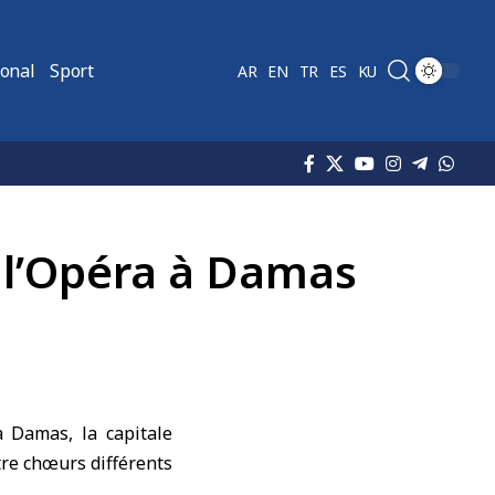
ional
Sport
AR
EN
TR
ES
KU
e l’Opéra à Damas
à Damas, la capitale
re chœurs différents