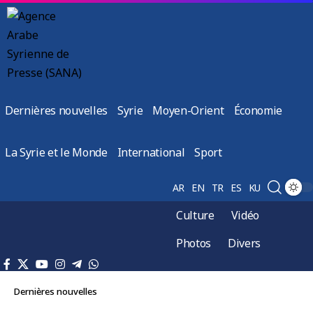
Dernières nouvelles
Syrie
Moyen-Orient
Économie
La Syrie et le Monde
International
Sport
AR
EN
TR
ES
KU
Culture
Vidéo
Photos
Divers
Dernières nouvelles