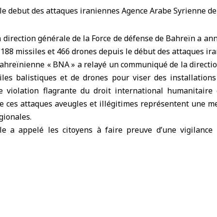
 direction générale de la Force de défense de
Bahreïn
a an
t 188
missiles
et 466 drones depuis le début des
attaques ir
bahreïnienne « BNA » a relayé un communiqué de la directio
les balistiques et de drones pour viser des installations
e violation flagrante du droit international humanitaire
e ces attaques aveugles et illégitimes représentent une m
égionales.
le a appelé les citoyens à faire preuve d’une vigilanc
ner totalement des zones touchées et de tout objet suspect
ivre les médias officiels et gouvernementaux pour obten
urnée, la Gulf Petrochemical Industries Company à Bahre
ités opérationnelles avaient été visées par une attaque
ie dans ces installations.