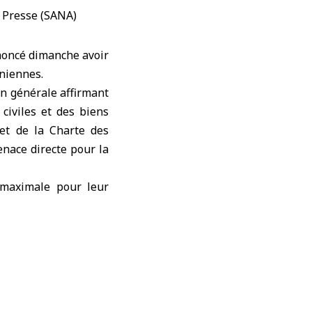
noncé dimanche avoir
aniennes
.
n générale affirmant
 civiles et des biens
 et de la Charte des
enace directe pour la
e maximale pour leur
, tout en soulignant
ir des informations
ïn avait annoncé que
 de drones iraniens,