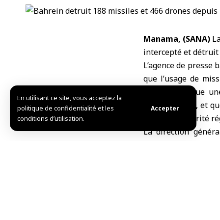
Manama, (SANA)
La
intercepté et détrui
L’agence de presse 
que l’usage de missi
privés constitue un
En utilisant ce site, vous acceptez la
Nations unies, et qu
politique de confidentialité et les
Accepter
paix et la sécurité r
conditions d’utilisation.
La direction généra
sécurité, à s’éloig
l’importance de su
fiables.
Plus tôt dans la jo
plusieurs de ses un
provoquant un incend