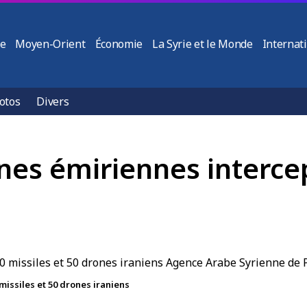
ie
Moyen-Orient
Économie
La Syrie et le Monde
Internat
otos
Divers
nes émiriennes intercep
issiles et 50 drones iraniens