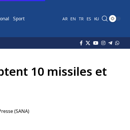
ional
Sport
AR
EN
TR
ES
KU
tent 10 missiles et