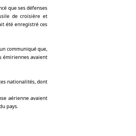
cé que ses défenses
sile de croisière et
it été enregistré ces
s un communiqué que,
es émiriennes avaient
es nationalités, dont
nse aérienne avaient
du pays.