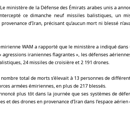
Le ministère de la Défense des
Émirats arabes unis
a annon
ntercepté ce dimanche neuf missiles balistiques, un mis
 provenance d’
Iran
, précisant qu’aucun mort ni blessé n’ava
émirienne WAM a rapporté que le ministère a indiqué dan
« agressions iraniennes flagrantes », les défenses aérienn
alistiques, 24 missiles de croisière et 2 191 drones.
e nombre total de morts s’élevait à 13 personnes de différent
rces armées émiriennes, en plus de 217 blessés.
annoncé plus tôt dans la journée que ses systèmes de défe
les et des drones en provenance d’Iran dans l’espace aérien 