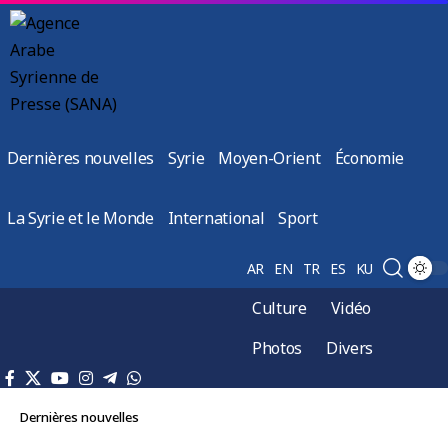
Dernières nouvelles
Syrie
Moyen-Orient
Économie
La Syrie et le Monde
International
Sport
AR
EN
TR
ES
KU
Culture
Vidéo
Photos
Divers
Dernières nouvelles