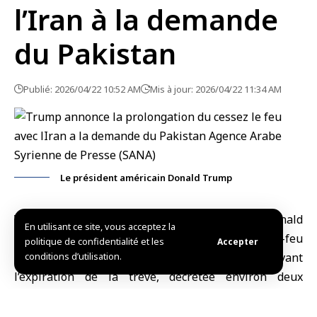
l’Iran à la demande
du Pakistan
Publié: 2026/04/22 10:52 AM
Mis à jour: 2026/04/22 11:34 AM
Le président américain Donald Trump
Washington (SANA)
Le
président américain
Donald
En utilisant ce site, vous acceptez la
Trump a annoncé la prolongation du cessez-le-feu
politique de confidentialité et les
Accepter
avec l’Iran, quelques heures seulement avant
conditions d’utilisation.
l’expiration de la trêve, décrétée environ deux
semaines auparavant.
Dans une publication mardi sur la plateforme « Truth