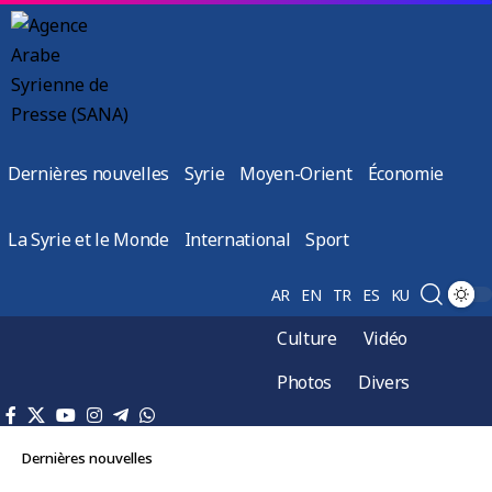
Dernières nouvelles
Syrie
Moyen-Orient
Économie
La Syrie et le Monde
International
Sport
AR
EN
TR
ES
KU
Culture
Vidéo
Photos
Divers
Dernières nouvelles