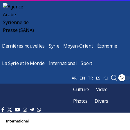
Dernières nouvelles
Syrie
Moyen-Orient
Économie
La Syrie et le Monde
International
Sport
AR
EN
TR
ES
KU
Culture
Vidéo
Photos
Divers
International