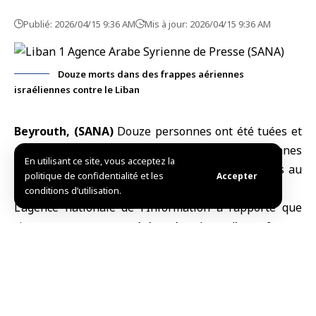
Publié: 2026/04/15 9:36 AM
Mis à jour: 2026/04/15 9:36 AM
Douze morts dans des frappes aériennes
israéliennes contre le Liban
Beyrouth, (SANA)
Douze personnes ont été tuées et
plusieurs autres blessées dans de frappes aériennes
En utilisant ce site, vous acceptez la
israéliennes menées hier soir sur plusieurs villes au
politique de confidentialité et les
Accepter
sud du
Liban
.
conditions d’utilisation.
L’agence nationale de l’Information a rapporté que
cinq personnes ont été tuées lors d’une
frappe
aérienne israélienne
à l’aube sur la ville d’Ansariya,
dans le district de Zahrani. Deux autres personnes
ont été tuées et une troisième blessée lors d’une
frappe aérienne sur la zone d’Abbasiya, dans le