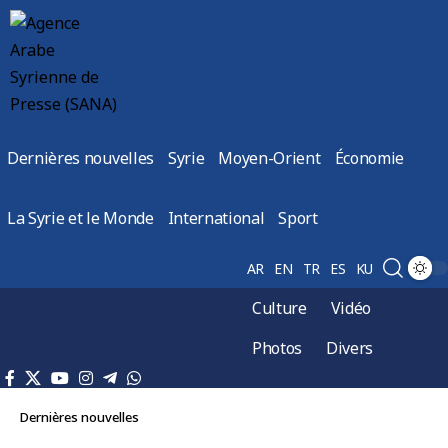
Dernières nouvelles
Syrie
Moyen-Orient
Économie
La Syrie et le Monde
International
Sport
AR
EN
TR
ES
KU
Culture
Vidéo
Photos
Divers
Dernières nouvelles