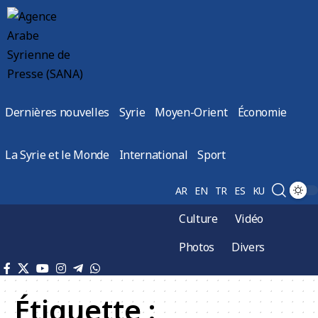
Dernières nouvelles
Syrie
Moyen-Orient
Économie
La Syrie et le Monde
International
Sport
AR
EN
TR
ES
KU
Culture
Vidéo
Photos
Divers
Étiquette :