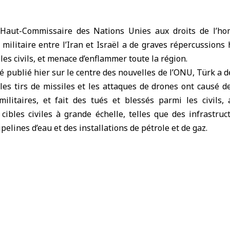
aut-Commissaire des Nations Unies aux droits de l’ho
e militaire entre l’Iran et Israël a de graves répercussions
les civils, et menace d’enflammer toute la région.
ublié hier sur le centre des nouvelles de l’ONU, Türk a dé
les tirs de missiles et les attaques de drones ont causé 
militaires, et fait des tués et blessés parmi les civils,
ibles civiles à grande échelle, telles que des infrastruc
ipelines d’eau et des installations de pétrole et de gaz.
la seule façon de sortir de cette escalade croissante et i
ande retenue, de respecter pleinement le droit international
ns.
es, rejoignez-nous sur :
Telegram
/
X
/
Facebook