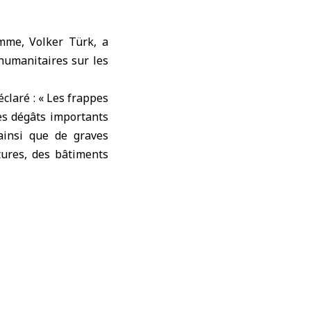
mme, Volker Türk, a
 humanitaires sur les
claré : « Les frappes
des dégâts importants
 ainsi que de graves
tures, des bâtiments
llogique est de faire
 et de retourner à la