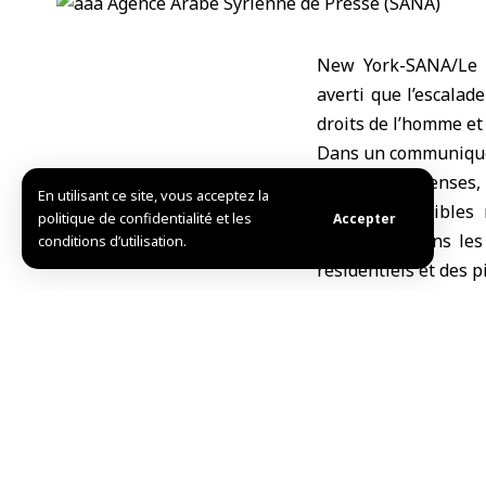
New York-SANA/Le H
averti que l’escalad
droits de l’homme et 
Dans un communiqué p
aériennes intenses, 
En utilisant ce site, vous acceptez la
au-delà des cibles 
politique de confidentialité et les
Accepter
dommages dans les c
conditions d’utilisation.
résidentiels et des p
Türk a souligné que 
preuve de la plus gr
table des négociatio
Pour plus de nouvell
R.khallouf/R.Bittar