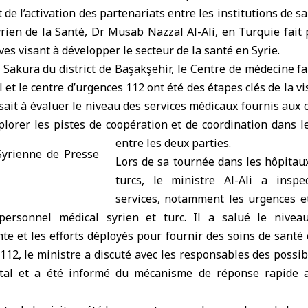
t de l’activation des partenariats entre les institutions de s
yrien de la Santé, Dr Musab Nazzal Al-Ali, en Turquie fait 
ives visant à développer le secteur de la santé en Syrie.
Sakura du district de Başakşehir, le Centre de médecine fam
et le centre d’urgences 112 ont été des étapes clés de la vi
visait à évaluer le niveau des services médicaux fournis a
plorer les pistes de coopération et de coordination dans l
entre les deux parties.
Lors de sa tournée dans les hôpitau
turcs, le ministre Al-Ali a inspec
services, notamment les urgences et
personnel médical syrien et turc. Il a salué le niveau 
e et les efforts déployés pour fournir des soins de santé 
112, le ministre a discuté avec les responsables des possib
tal et a été informé du mécanisme de réponse rapide 