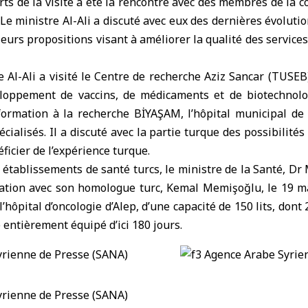
rts de la visite a été la rencontre avec des membres de la
 Le ministre Al-Ali a discuté avec eux des dernières évolutio
leurs propositions visant à améliorer la qualité des services
e Al-Ali a visité le Centre de recherche Aziz Sancar (TUSEB)
loppement de vaccins, de médicaments et de biotechnolo
 formation à la recherche BİYAŞAM, l’hôpital municipal de 
cialisés. Il a discuté avec la partie turque des possibilités
ficier de l’expérience turque.
s établissements de santé turcs, le ministre de la Santé, Dr 
ation avec son homologue turc, Kemal Memişoğlu, le 19 ma
 l’hôpital d’oncologie d’Alep, d’une capacité de 150 lits, dont 
e entièrement équipé d’ici 180 jours.