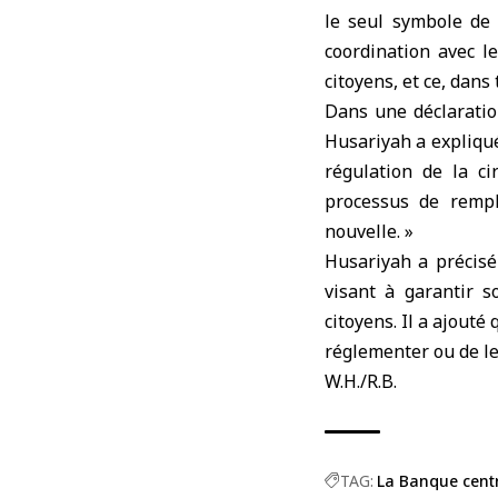
le seul symbole de 
coordination avec le
citoyens, et ce, dans
Dans une déclaratio
Husariyah a expliqué
régulation de la ci
processus de rempl
nouvelle. »
Husariyah a précisé
visant à garantir 
citoyens. Il a ajouté
réglementer ou de les
W.H./R.B.
TAG:
La Banque centr