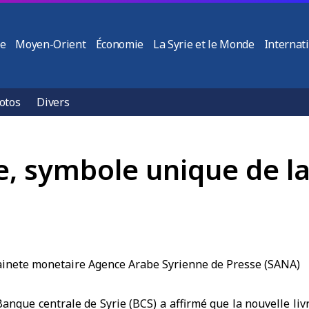
ie
Moyen-Orient
Économie
La Syrie et le Monde
Internat
otos
Divers
vre, symbole unique de l
Banque centrale de Syrie (BCS)
a affirmé que la nouvelle liv