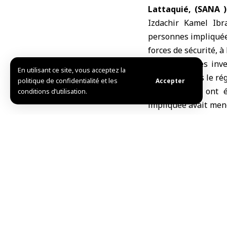
Lattaquié, (SANA )
Izdachir Kamel Ibr
personnes impliquées 
forces de sécurité, à
‘’Les premières inv
En utilisant ce site, vous acceptez la
nationale sous le ré
politique de confidentialité et les
Accepter
Les enquêtes ont é
conditions d’utilisation.
impliquée avait mené 
sécurité et la stabili
R.Kh / R.B
TAG:
Jableh
Le minist
Partager cet article