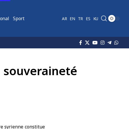
ional
Sport
AR
EN
TR
ES
KU
a souveraineté
re syrienne constitue