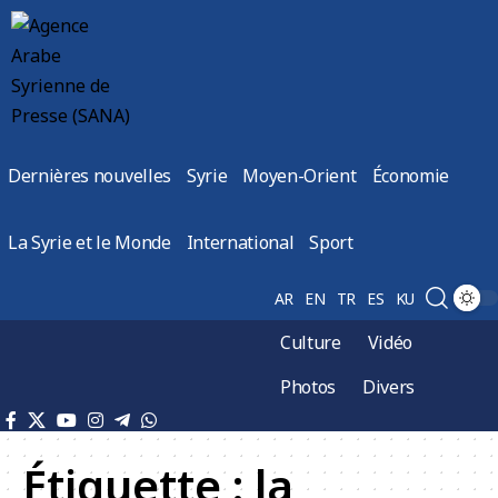
Dernières nouvelles
Syrie
Moyen-Orient
Économie
La Syrie et le Monde
International
Sport
AR
EN
TR
ES
KU
Culture
Vidéo
Photos
Divers
Étiquette :
la