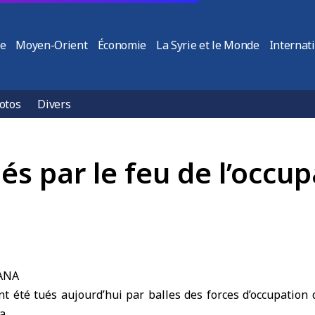
ie
Moyen-Orient
Économie
La Syrie et le Monde
Internat
otos
Divers
és par le feu de l’occu
SANA
t été tués aujourd’hui par balles des forces d’occupation d
a
.