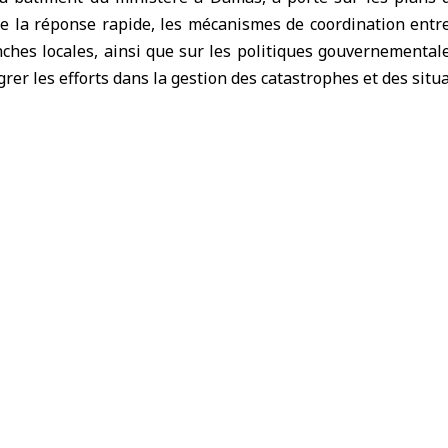
e la réponse rapide, les mécanismes de coordination entre
nches locales, ainsi que sur les politiques gouvernemental
égrer les efforts dans la gestion des catastrophes et des situ
inscrit dans le cadre des orientations gouvernementales
estion des urgences, fondé sur une planification proactiv
 d’assurer la sécurité des citoyens et la durabilité des servic
e l’explosion d’un poste de péage