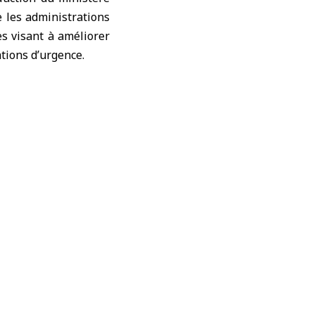
 les administrations
es visant à améliorer
ations d’urgence.
 pour construire un
e et une coordination
es essentiels.