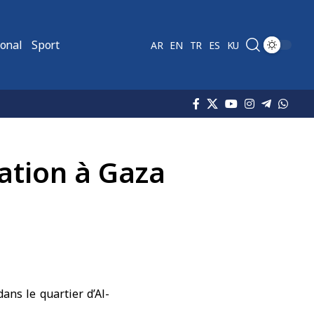
ional
Sport
AR
EN
TR
ES
KU
pation à Gaza
ans le quartier d’Al-