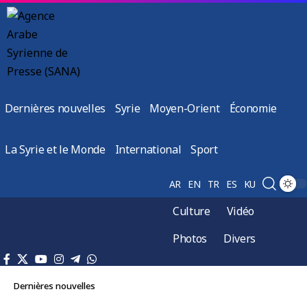
Dernières nouvelles
Syrie
Moyen-Orient
Économie
La Syrie et le Monde
International
Sport
AR
EN
TR
ES
KU
Culture
Vidéo
Photos
Divers
Dernières nouvelles