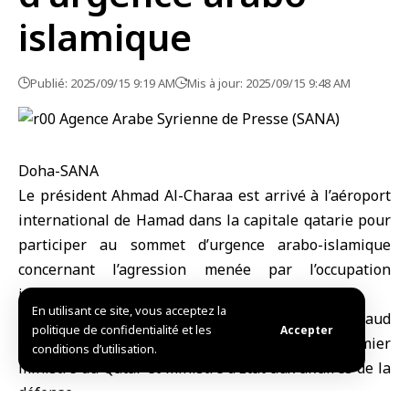
islamique
Publié: 2025/09/15 9:19 AM
Mis à jour: 2025/09/15 9:48 AM
Doha-SANA
Le président
Ahmad Al-Charaa
est arrivé à l’aéroport
international de Hamad dans la capitale qatarie pour
participer au sommet d’urgence arabo-islamique
concernant l’agression menée par l’occupation
israélienne contre Doha.
En utilisant ce site, vous acceptez la
Le président Al-Charaa
a été reçu par le cheikh Saud
politique de confidentialité et les
Accepter
bin Abdul Rahman bin Hassan Al Thani, vice-premier
conditions d’utilisation.
ministre du
Qatar
et ministre d’État aux affaires de la
défense.