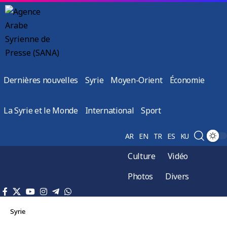
Dernières nouvelles
Syrie
Moyen-Orient
Économie
La Syrie et le Monde
International
Sport
AR
EN
TR
ES
KU
Culture
Vidéo
Photos
Divers
Syrie