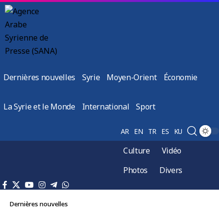
Dernières nouvelles
Syrie
Moyen-Orient
Économie
La Syrie et le Monde
International
Sport
AR
EN
TR
ES
KU
Culture
Vidéo
Photos
Divers
Dernières nouvelles