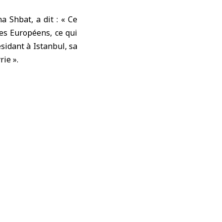
a Shbat, a dit : « Ce
es Européens, ce qui
sidant à Istanbul, sa
ie ».
 de triathlon et les