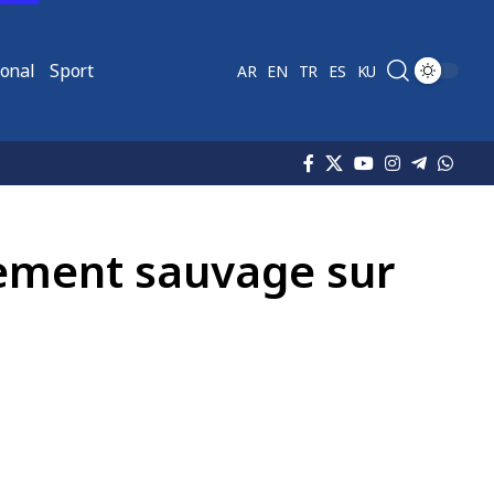
ional
Sport
AR
EN
TR
ES
KU
ement sauvage sur