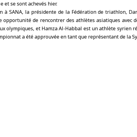
e et se sont achevés hier.
 à SANA, la présidente de la Fédération de triathlon, Dan
 opportunité de rencontrer des athlètes asiatiques avec d
Jeux olympiques, et Hamza Al-Habbal est un athlète syrien ré
mpionnat a été approuvée en tant que représentant de la Syr
importance de la coopération entre la Fédération syrienne
dehors de la Syrie.