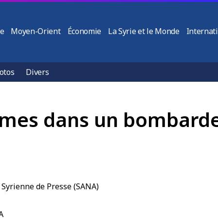
ie
Moyen-Orient
Économie
La Syrie et le Monde
Internat
otos
Divers
ctimes dans un bombard
A