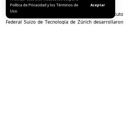
Política de Privacidad y los Términos de
Aceptar
Uso.
Berna, 5 jul (SANA)
Investigadores del
Instituto
Federal Suizo de Tecnología de Zúrich
desarrollaron
una innovadora tecnología molecular basada en luz
para atacar células cancerosas latentes, un avance
que podría mejorar la eficacia de los tratamientos
oncológicos y reducir sus efectos secundarios en
tejidos sanos.
De acuerdo con el sitio científico Science Daily, la
técnica se basa en un interruptor molecular
controlado por luz, diseñado para actuar sobre los
receptores de glucocorticoides, los cuales ayudan a
algunas células cancerosas a entrar en un estado
latente y resistir los tratamientos.
Según los investigadores, la desactivación de esos
receptores permite reactivar las células cancerosas