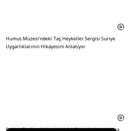
Humus Müzesi’ndeki Taş Heykeller Sergisi Suriye
Uygarlıklarının Hikayesini Anlatıyor
Suriye-Çin Ortaklığındaki kürk Birleşik Şirketi Adra