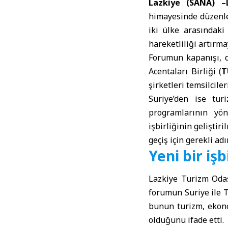
Lazkiye (SANA) –
himayesinde düzenl
iki ülke arasındaki
hareketliliği artırma
Forumun kapanışı, dü
Acentaları Birliği (
T
şirketleri temsilcileri
Suriye’den ise tur
programlarının yön
işbirliğinin geliştir
geçiş için gerekli adı
Yeni bir iş
Lazkiye Turizm Oda
forumun Suriye ile T
bunun turizm, ekono
olduğunu ifade etti.