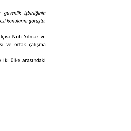
güvenlik işbirliğinin
esi konularını görüştü.
çisi
Nuh Yılmaz ve
esi ve ortak çalışma
 iki ülke arasındaki
ına yönelik konular
ma mekanizmalarının
ile Halkla İlişkiler