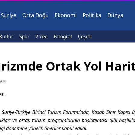
Suriye
Orta Doğu
Ekonomi
Politika
Dünya
Kültür
Spor
Video
Fotoğraf
Çeşitli
rizmde Ortak Yol Harit
9 AM
sı.
 Suriye-Türkiye Birinci Turizm Forumu’nda, Kasab Sınır Kapısı üz
ylıkları ve ortak turizm programlarının başlatılması gibi başlıkla
liği dönemine yönelik öneriler kabul edildi.