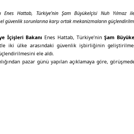
nı Enes Hattab, Türkiye’nin Şam Büyükelçisi Nuh Yılmaz ile 
esel güvenlik sorunlarına karşı ortak mekanizmaların güçlendirilm
ye İçişleri Bakanı
Enes Hattab, Türkiye’nin
Şam Büyükel
le iki ülke arasındaki güvenlik işbirliğinin geliştirilm
lendirilmesini ele aldı.
anlığından pazar günü yapılan açıklamaya göre, görüşmede
 ileri taşınması ve deneyim paylaşımının artırılmas
ölgesel güvenlik sorunlarıyla mücadelede ortak çalış
bunun bölgenin istikrarına katkı sağlamasını görüştü.
rası İşbirliği Dairesi Müdürü Albay Abdurrahim Cebbara 
 Reyhani de katıldı.