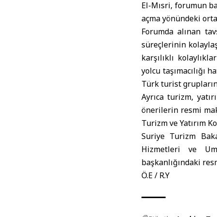
El-Mısri, forumun ba
açma yönündeki ortak 
Forumda alınan tavs
süreçlerinin kolayla
karşılıklı kolaylıkl
yolcu taşımacılığı h
Türk turist grupların
Ayrıca turizm, yatırı
önerilerin resmi ma
Turizm ve Yatırım Kon
Suriye Turizm Baka
Hizmetleri ve Um
başkanlığındaki resm
Ö.E / R.Y