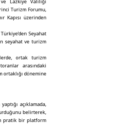
e Lazkiye Valiliği
rinci Turizm Forumu,
nır Kapısı üzerinden
e Türkiye’den Seyahat
dan seyahat ve turizm
lerde, ortak turizm
toranlar arasındaki
rım ortaklığı dönemine
a yaptığı açıklamada,
turduğunu belirterek,
 pratik bir platform