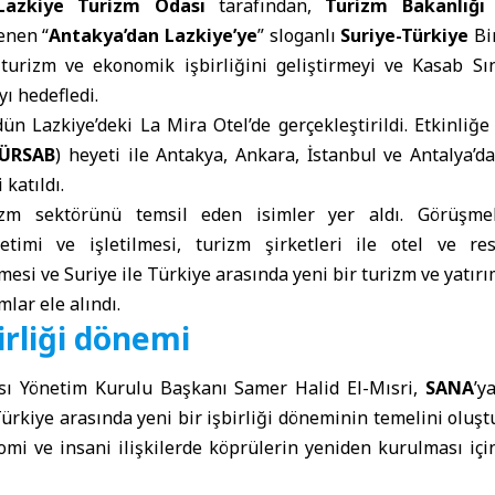
Lazkiye Turizm Odası
tarafından,
Turizm Bakanlığı
v
enen “
Antakya’dan Lazkiye’ye
” sloganlı
Suriye-Türkiye
Bi
 turizm ve ekonomik işbirliğini geliştirmeyi ve Kasab Sı
yı hedefledi.
n Lazkiye’deki La Mira Otel’de gerçekleştirildi. Etkinliğ
ÜRSAB
) heyeti ile Antakya, Ankara, İstanbul ve Antalya’
 katıldı.
izm sektörünü temsil eden isimler yer aldı. Görüşme
etimi ve işletilmesi, turizm şirketleri ile otel ve res
ilmesi ve Suriye ile Türkiye arasında yeni bir turizm ve yatı
mlar ele alındı.
birliği dönemi
sı Yönetim Kurulu Başkanı Samer Halid El-Mısri,
SANA
’y
ürkiye arasında yeni bir işbirliği döneminin temelini oluş
mi ve insani ilişkilerde köprülerin yeniden kurulması için