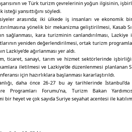
şarısının ve Türk turizm çevrelerinin yoğun ilgisinin, işbirl
isteği yansıttığını söyledi.
iyeler arasında; iki ülkede iş insanları ve ekonomik birl
ştırılmasına yönelik bir mekanizma geliştirilmesi, Kasab S
arın sağlanması, kara turizminin canlandırılması, Lazkiye
atlarının yeniden değerlendirilmesi, ortak turizm programla
ın Lazkiye’de ağırlanması yer aldı.
m, ticaret, sanayi, tarım ve hizmet sektörlerinde işbirliğin
kamlara iletilmesi ve Lazkiye’de düzenlenmesi planlanan Su
feransı için hazırlıklara başlanması kararlaştırıldı.
nlığı, daha önce 26-27 bu ay tarihlerinde İstanbul’d
re Programları Forumu’na, Turizm Bakan Yardımcıs
i bir heyet ve çok sayıda Suriye seyahat acentesi ile katılım