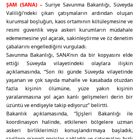
ŞAM (SANA) –
Suriye Savunma Bakanlığı, Süveyda
Valiliği’ndeki çıkan çatışmaların ardından oluşan
kurumsal boşluğun, kaos ortamının kötüleşmesine ve
resmi güvenlik veya askeri kurumların müdahale
edememesine yol açarak, sakinleştirme ve öz denetim
çabalarını engellediğini vurguladı.
Savunma Bakanlığı, SANA’nın da bir kopyasını elde
ettiği Süveyda vilayetindeki olaylara ilişkin
açıklamasında, “Son iki günde Süveyda vilayetinde
yaşanan ve çok sayıda mahalle ve kasabada otuzdan
fazla kişinin ölümüne, yüze yakın kişinin
yaralanmasına yol açan kanlı gelişmeleri derin bir
üzüntü ve endişeyle takip ediyoruz” belirtti.
Bakanlık açıklamasında, “İçişleri Bakanlığı ile
koordinasyon halinde, etkilenen bölgelere uzman
askeri birliklerimizi konuşlandırmaya başladık,
sivillere güvenli geçişler sağladık ve çatışmaları hızlı