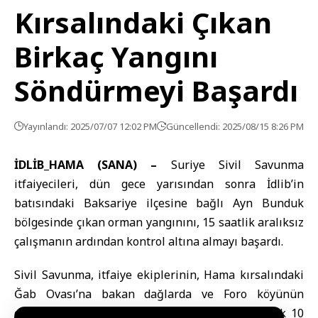
Kırsalındaki Çıkan
Birkaç Yangını
Söndürmeyi Başardı
Yayınlandı: 2025/07/07 12:02 PM
Güncellendi: 2025/08/15 8:26 PM
İDLİB_HAMA (SANA) –
Suriye Sivil Savunma
itfaiyecileri, dün gece yarısından sonra İdlib’in
batısındaki Baksariye ilçesine bağlı Ayn Bunduk
bölgesinde çıkan orman yangınını, 15 saatlik aralıksız
çalışmanın ardından kontrol altına almayı başardı.
Sivil Savunma, itfaiye ekiplerinin, Hama kırsalındaki
Ğab Ovası’na bakan dağlarda ve Foro köyünün
çevresinde çıkan büyük orman yangınını yaklaşık 10