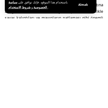
باستخدام هذا الموقع ، فإنك توافق على
سياسة
saatlik sürekli çabaların ardından kontrol altına
Almak
و
الخصوصية
شروط الاستخدام
.
aldığına dikkat ederek, itfaiye ekiplerinin özellikle
savaş kalıntıları ve mayınların patlaması gibi önemli
zorluklarla karşı karşıya olduğunu açıkladı.
Sivil Savunma, itfaiye ekiplerinin yangının tekrar
çıkmasını önlemek amacıyla bölgeyi soğutma ve
kontrol altına alma çalışmalarını sürdürdüğünü de
bildirdi.
Bu haberi paylaş
Editörün Seçimi
Halklar Arasındaki Dostluk Her Türlü Mesafeyi